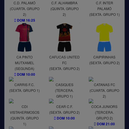
C.D. PALAMÓ
C.F. ALHAMBRA
C.F. INTER
(CUARTA. GRUPO
(QUINTA. GRUPO
PALAMÓ
2)
2)
(SEXTA. GRUPO 1)
DOM 16:25
CA PINTO
CAFUCAS UNITED
CAIPIRINHAS
MUTXAMEL
FC
(SEXTA. GRUPO 2)
(SEGUNDA)
(SEXTA. GRUPO 2)
DOM 10:00
CARRIS F.C.
CASIQUES
CATANAS FC
(SEXTA. GRUPO 1)
(TERCERA.
(CUARTA. GRUPO
GRUPO 1)
2)
CDI
CEAR C.F.
COCA JUNIORS
VISTAHERMOSOS
(SEXTA. GRUPO 2)
(TERCERA.
(QUINTA. GRUPO
GRUPO 2)
DOM 10:00
1)
DOM 21:00