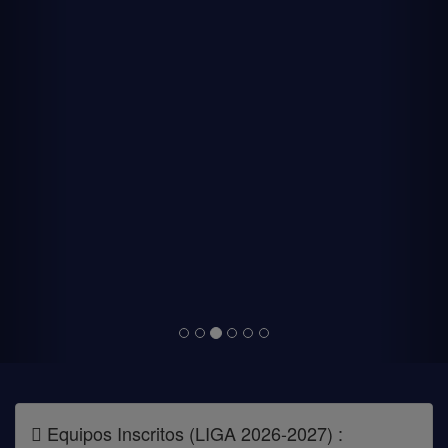
Equipos Inscritos (LIGA 2026-2027) :