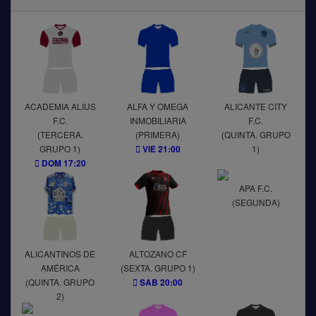
ACADEMIA ALIUS
ALFA Y OMEGA
ALICANTE CITY
F.C.
INMOBILIARIA
F.C.
(TERCERA.
(PRIMERA)
(QUINTA. GRUPO
GRUPO 1)
1)
VIE 21:00
DOM 17:20
APA F.C.
(SEGUNDA)
ALICANTINOS DE
ALTOZANO CF
AMÉRICA
(SEXTA. GRUPO 1)
(QUINTA. GRUPO
SAB 20:00
2)