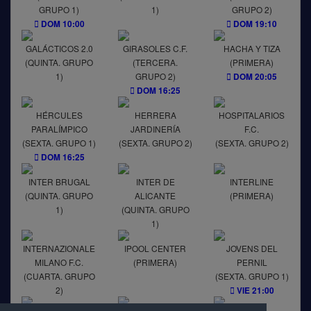
GRUPO 1)
1)
GRUPO 2)
DOM 10:00
DOM 19:10
GALÁCTICOS 2.0
GIRASOLES C.F.
HACHA Y TIZA
(QUINTA. GRUPO
(TERCERA.
(PRIMERA)
1)
GRUPO 2)
DOM 20:05
DOM 16:25
HÉRCULES
HERRERA
HOSPITALARIOS
PARALÍMPICO
JARDINERÍA
F.C.
(SEXTA. GRUPO 1)
(SEXTA. GRUPO 2)
(SEXTA. GRUPO 2)
DOM 16:25
INTER BRUGAL
INTER DE
INTERLINE
(QUINTA. GRUPO
ALICANTE
(PRIMERA)
1)
(QUINTA. GRUPO
1)
INTERNAZIONALE
IPOOL CENTER
JOVENS DEL
MILANO F.C.
(PRIMERA)
PERNIL
(CUARTA. GRUPO
(SEXTA. GRUPO 1)
2)
VIE 21:00