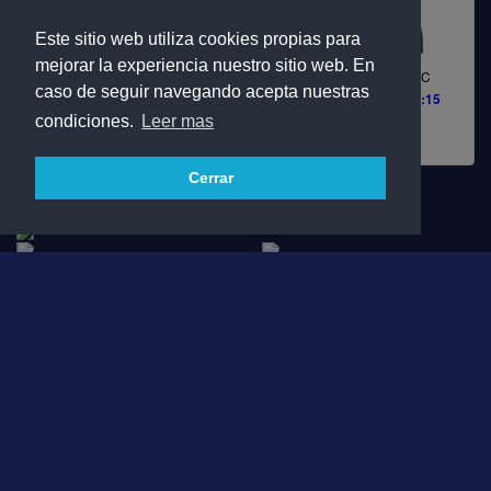
Este sitio web utiliza cookies propias para
mejorar la experiencia nuestro sitio web. En
TH SECURITY
VILLA PLAYA FC
Vínculo FC
caso de seguir navegando acepta nuestras
VIE ---
DOM 12:15
condiciones.
Leer mas
YAVULES F.C.
Cerrar
Clasificación
Equipo
PTOS
P.J.
Vínculo FC
52
24
CA PINTO MUTXAMEL
45
24
TH SECURITY
41
24
VILLA PLAYA FC
39
24