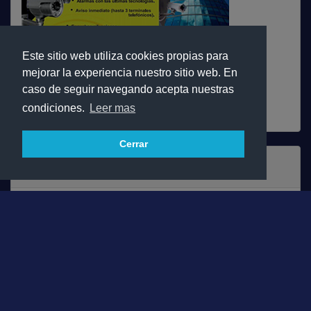
Este sitio web utiliza cookies propias para
mejorar la experiencia nuestro sitio web. En
caso de seguir navegando acepta nuestras
Ver Todos
condiciones.
Leer mas
Cerrar
Normas 2025-2026
Consulta Dossier Informativo de la temporada actual 2025-
2026
Descargar PDF
Contacto: