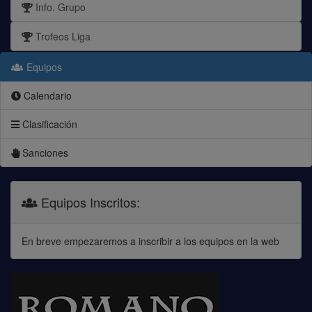
Info. Grupo
Trofeos Liga
Equipos
Calendario
Clasificación
Sanciones
Equipos Inscritos:
En breve empezaremos a inscribir a los equipos en la web