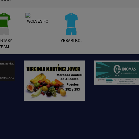
WOLVES FC
ANTASY
YEBARI F.C.
TEAM