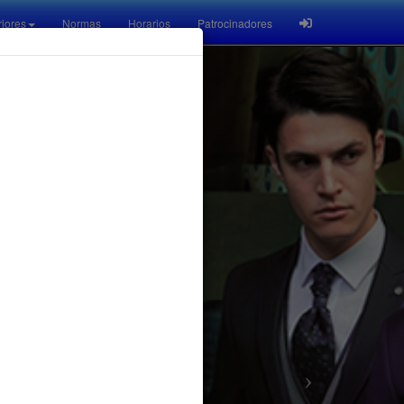
riores
Normas
Horarios
Patrocinadores