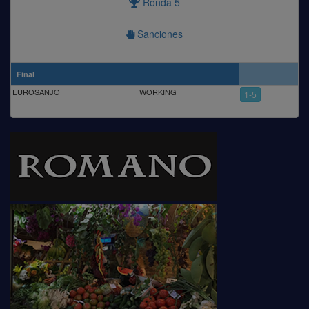
Ronda 5
Sanciones
Final
EUROSANJO
WORKING
1-5