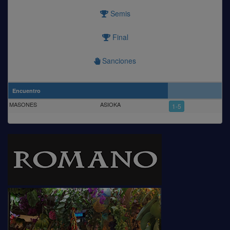
Semis
Final
Sanciones
Encuentro
MASONES
ASIOKA
1-5