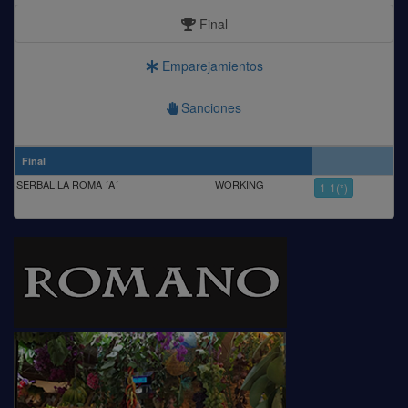
Final
Emparejamientos
Sanciones
Final
SERBAL LA ROMA ´A´
WORKING
1-1(*)