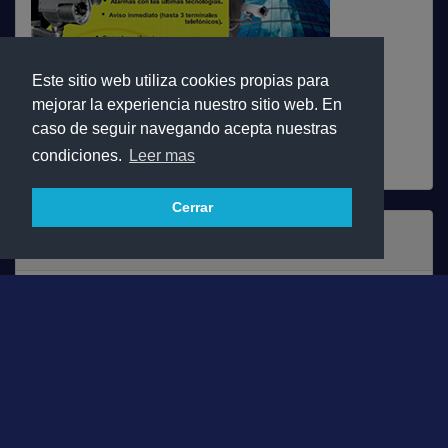
Este sitio web utiliza cookies propias para
mejorar la experiencia nuestro sitio web. En
caso de seguir navegando acepta nuestras
Ver Todos
condiciones.
Leer mas
Cerrar
Normas 2025-2026
Consulta Dossier Informativo de la temporada actual 2025-
2026
Descargar PDF
Contacto: