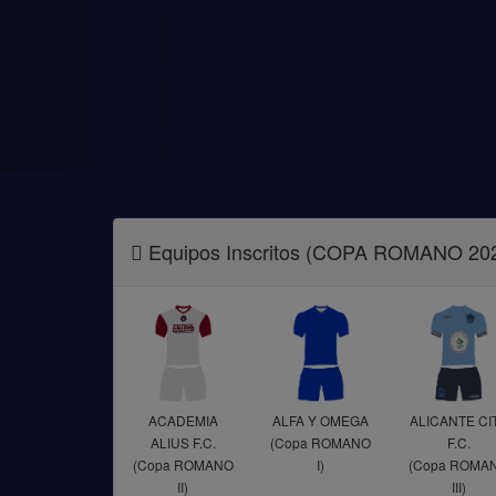
Equipos Inscritos (COPA ROMANO 202
ACADEMIA
ALFA Y OMEGA
ALICANTE CI
ALIUS F.C.
(Copa ROMANO
F.C.
(Copa ROMANO
I)
(Copa ROMA
II)
III)