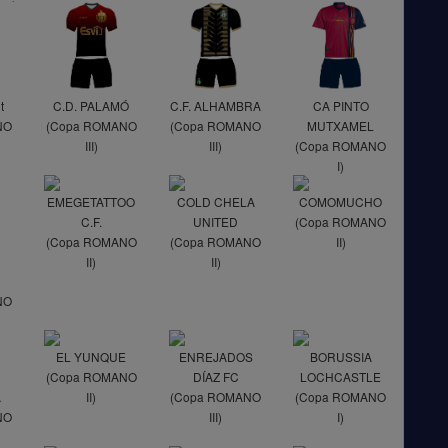
t
C.D. PALAMÓ
C.F. ALHAMBRA
CA PINTO
NO
(Copa ROMANO
(Copa ROMANO
MUTXAMEL
III)
III)
(Copa ROMANO
I)
EMEGETATTOO
COLD CHELA
COMOMUCHO
C.F.
UNITED
(Copa ROMANO
(Copa ROMANO
(Copa ROMANO
II)
II)
II)
NO
EL YUNQUE
ENREJADOS
BORUSSIA
N
(Copa ROMANO
DÍAZ FC
LOCHCASTLE
A
II)
(Copa ROMANO
(Copa ROMANO
NO
III)
I)