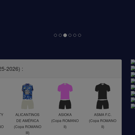
5-2026) :
TY
ALICANTINOS
ASIOKA
ASMA F.C.
DE AMÉRICA
(Copa ROMANO
(Copa ROMANO
NO
(Copa ROMANO
II)
II)
III)