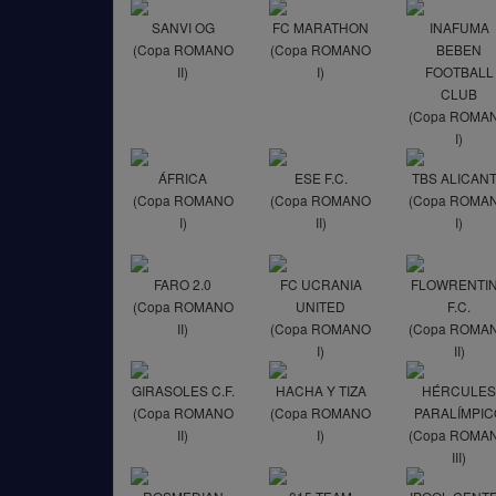
SANVI OG
FC MARATHON
INAFUMA
(Copa ROMANO
(Copa ROMANO
BEBEN
II)
I)
FOOTBALL
CLUB
(Copa ROMA
I)
ÁFRICA
ESE F.C.
TBS ALICAN
(Copa ROMANO
(Copa ROMANO
(Copa ROMA
I)
II)
I)
FARO 2.0
FC UCRANIA
FLOWRENTI
(Copa ROMANO
UNITED
F.C.
II)
(Copa ROMANO
(Copa ROMA
I)
II)
GIRASOLES C.F.
HACHA Y TIZA
HÉRCULE
(Copa ROMANO
(Copa ROMANO
PARALÍMPIC
II)
I)
(Copa ROMA
III)