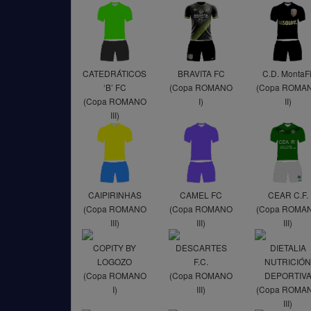
CATEDRÁTICOS
BRAVITA FC
C.D. MontaFi
‘B’ FC
(Copa ROMANO
(Copa ROMA
(Copa ROMANO
I)
II)
III)
CAIPIRINHAS
CAMEL FC
CEAR C.F.
(Copa ROMANO
(Copa ROMANO
(Copa ROMA
III)
III)
III)
COPITY BY
DESCARTES
DIETALIA
LOGOZO
F.C.
NUTRICIÓ
(Copa ROMANO
(Copa ROMANO
DEPORTIV
I)
III)
(Copa ROMA
III)