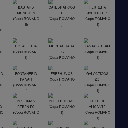
BASTARD
CATEDRÁTICOS
HERRERA
MUNCHEN
F.C.
JARDINERÍA
(Copa ROMANO
(Copa ROMANO
(Copa ROMANO
III)
I)
III)
NO
TE
F.C. ALEGRIA
MUCHACHADA
FANTASY TEAM
NO
(Copa ROMANO
FC
(Copa ROMANO
I)
(Copa ROMANO
III)
I)
NA
FONTANERÍA
FREEHUMOS
GALÁCTICOS
PAIVAN
(Copa ROMANO
2.0
NO
(Copa ROMANO
III)
(Copa ROMANO
II)
III)
S
INAFUMA Y
INTER BRUGAL
INTER DE
O
BEBEN FC
(Copa ROMANO
ALICANTE
NO
(Copa ROMANO
II)
(Copa ROMANO
II)
III)